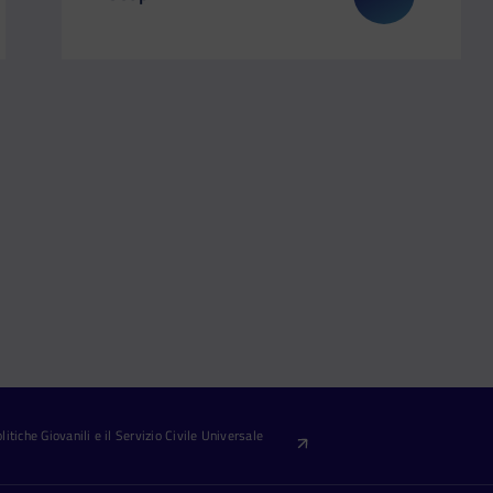
li su: Il Dipartimento a Orienta Calabria 2026
Il link ti porterà ad avere maggiori dettagli s
itiche Giovanili e il Servizio Civile Universale