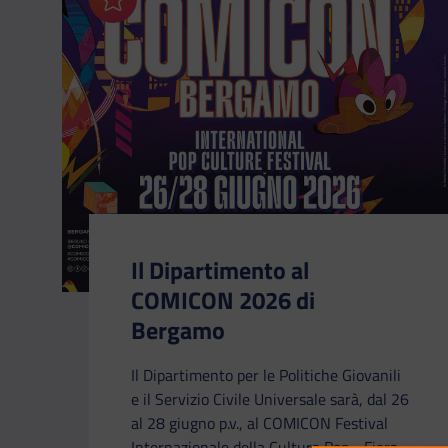
Aggiungi ai preferiti
CATEGORIA:
Il Dipartimento al
COMICON 2026 di
Bergamo
Il Dipartimento per le Politiche Giovanili
e il Servizio Civile Universale sarà, dal 26
al 28 giugno p.v., al COMICON Festival
Internazionale della Cultura Pop - Fiera