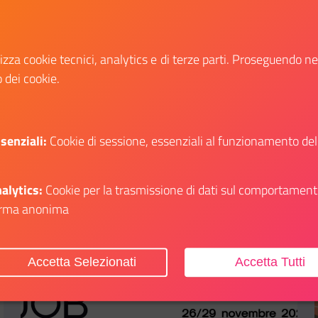
Fiere dal 14 al 18 maggio 2026,
all’interno dello stand del Ministro per lo
Sport e i Giovani
lizza cookie tecnici, analytics e di terze parti. Proseguendo n
o dei cookie.
Scopri
agli su: Il Dipartimento al COMICON 2026 di Bergamo
Il link ti porterà ad avere maggiori dettagli su
senziali:
Cookie di sessione, essenziali al funzionamento del
alytics:
Cookie per la trasmissione di dati sul comportament
rma anonima
Aggiungi ai preferiti
Accetta Selezionati
Accetta Tutti