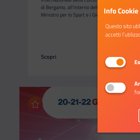
di Bergamo, all’interno dello stand del
Info Cookie
Ministro per lo Sport e i Giovani.
Questo sito uti
accetti l’utilizz
Scopri
Il link ti porterà ad avere maggiori dett
Es
An
fo
Aggiungi ai preferiti