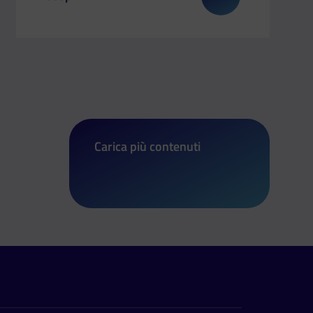
u: Il Dipartimento a Job&Orienta 2025
Il link ti porterà ad avere maggiori dettagli su: Il 
Carica più contenuti
di Il Dipartimento a Orienta Sicilia 2