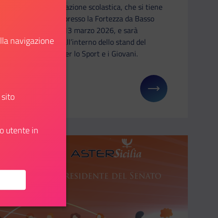
e all'innovazione scolastica, che si tiene
a Firenze presso la Fortezza da Basso
dall’11 al 13 marzo 2026, e sarà
ella navigazione
presente all’interno dello stand del
Ministro per lo Sport e i Giovani.
Scopri
: Il Dipartimento al Salone Internazionale del Libro
Il link ti porterà ad avere maggiori dettagli su: Il d
 sito
o utente in
Aggiungi ai preferiti