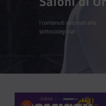
Saloni di 
I contenuti associati alla
sottocategoria!