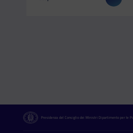
Il link ti porterà ad avere maggiori dettag
Presidenza del Consiglio dei Ministri Dipartimento per le Pol