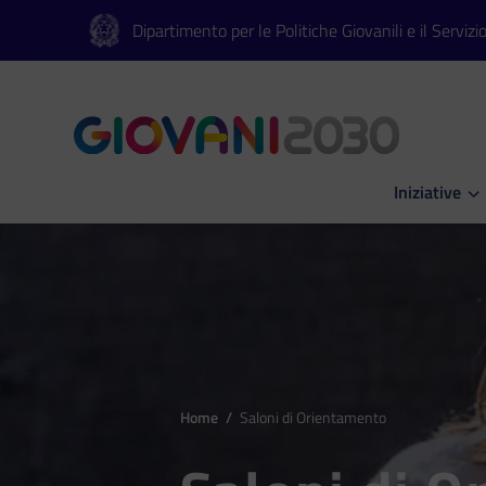
Vai al contenuto principale
Vai al footer
Dipartimento per le Politiche Giovanili e il Servizi
Iniziative
Apri Iniziati
Home
/
Saloni di Orientamento