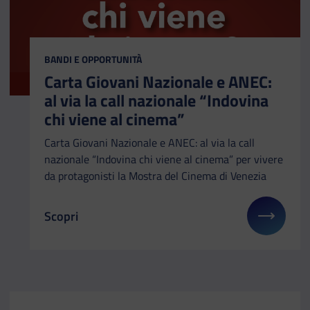
CATEGORIA:
BANDI E OPPORTUNITÀ
Carta Giovani Nazionale e ANEC:
al via la call nazionale “Indovina
chi viene al cinema”
Carta Giovani Nazionale e ANEC: al via la call
nazionale “Indovina chi viene al cinema” per vivere
da protagonisti la Mostra del Cinema di Venezia
Scopri
Il link ti porterà ad avere maggiori dettagli su: Ca