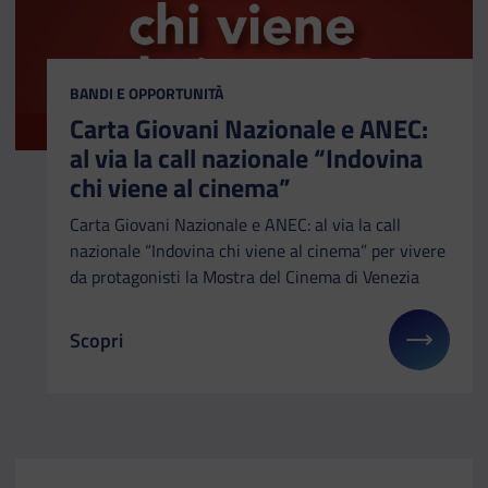
CATEGORIA:
BANDI E OPPORTUNITÀ
Carta Giovani Nazionale e ANEC:
al via la call nazionale “Indovina
chi viene al cinema”
Carta Giovani Nazionale e ANEC: al via la call
nazionale “Indovina chi viene al cinema” per vivere
da protagonisti la Mostra del Cinema di Venezia
Scopri
Il link ti porterà ad avere maggiori dettagli su: Ca