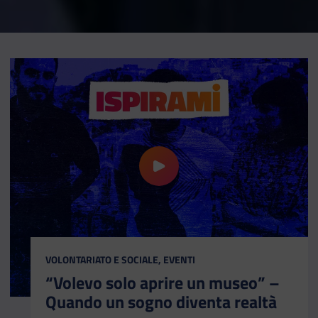
riproduci il video “Volevo solo ap
CATEGORIA:
VOLONTARIATO E SOCIALE, EVENTI
“Volevo solo aprire un museo” –
Quando un sogno diventa realtà