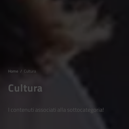
Home
/
Cultura
Cultura
I contenuti associati alla sottocategoria!