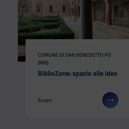
CATEGORIA:
COMUNE DI SAN BENEDETTO PO
(MN)
BiblioZone: spazio alle idee
Scopri
Il link ti porterà ad avere maggiori dettagl