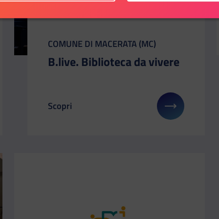
CATEGORIA:
COMUNE DI MACERATA (MC)
B.live. Biblioteca da vivere
Scopri
i su: T.I.R. – Tradizione e Innovazione per il Rilancio
Il link ti porterà ad avere maggiori dettagli su: