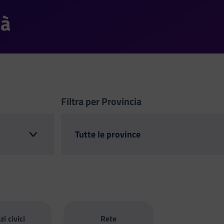
tà
Filtra per Provincia
zi civici
Rete