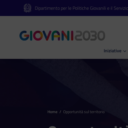
Vai al contenuto principale
Vai al footer
Dipartimento per le Politiche Giovanili e il Servizi
Iniziative
Apri Iniziati
Home
/
Opportunità sul territorio