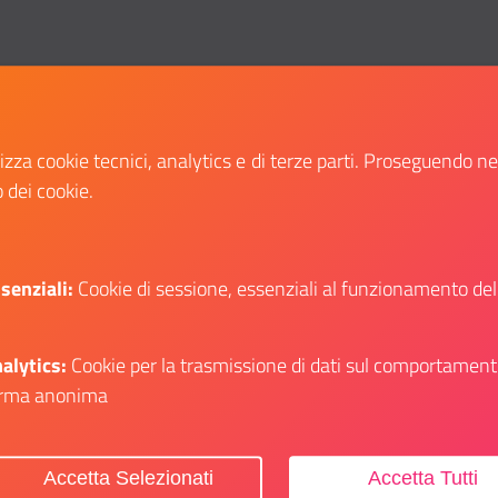
e tue passioni, alla tua curiosità? Forse non lo sai ma esiste gi
to per le Politiche Giovanili e il Servizio Civile Universale d
lizza cookie tecnici, analytics e di terze parti. Proseguendo n
o dei cookie.
senziali:
Cookie di sessione, essenziali al funzionamento del
alytics:
Cookie per la trasmissione di dati sul comportament
rma anonima
Accetta Selezionati
Accetta Tutti