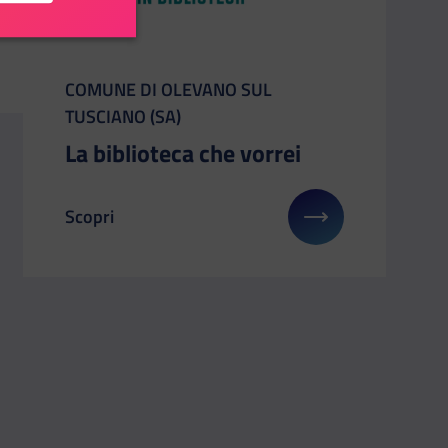
CATEGORIA:
COMUNE DI OLEVANO SUL
TUSCIANO (SA)
La biblioteca che vorrei
Scopri
 B.live. Biblioteca da vivere
Il link ti porterà ad avere maggiori dettagli su: La 