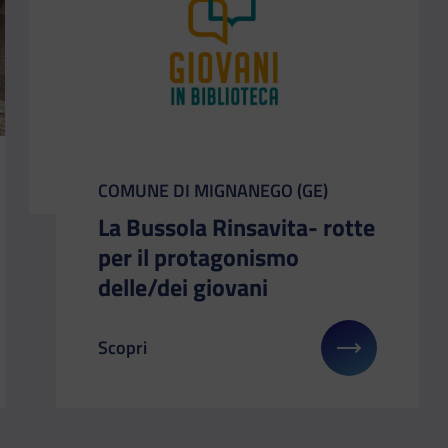
CATEGORIA:
COMUNE DI MIGNANEGO (GE)
La Bussola Rinsavita- rotte
per il protagonismo
delle/dei giovani
Scopri
i su: BiblioZone: spazio alle idee
Il link ti porterà ad avere maggiori dettagli s