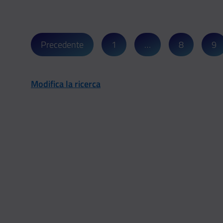
Precedente
1
…
8
9
Modifica la ricerca