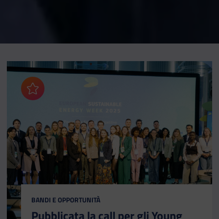
Aggiungi ai preferiti
CATEGORIA:
BANDI E OPPORTUNITÀ
Pubblicata la call per gli Young