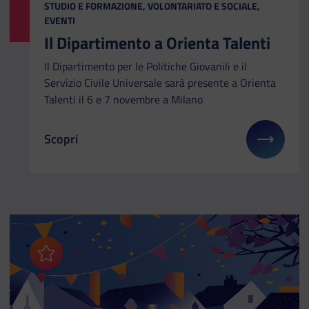
CATEGORIA:
STUDIO E FORMAZIONE, VOLONTARIATO E SOCIALE,
EVENTI
Il Dipartimento a Orienta Talenti
Il Dipartimento per le Politiche Giovanili e il
Servizio Civile Universale sarà presente a Orienta
Talenti il 6 e 7 novembre a Milano
Scopri
Il link ti porterà ad avere maggiori dettagli su: Il 
Aggiungi ai preferiti