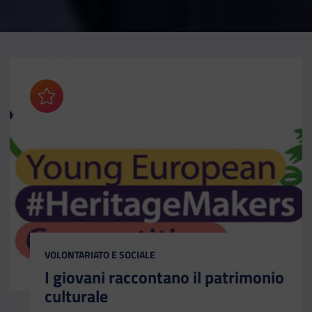
Aggiungi ai preferiti
CATEGORIA:
VOLONTARIATO E SOCIALE
I giovani raccontano il patrimonio
culturale