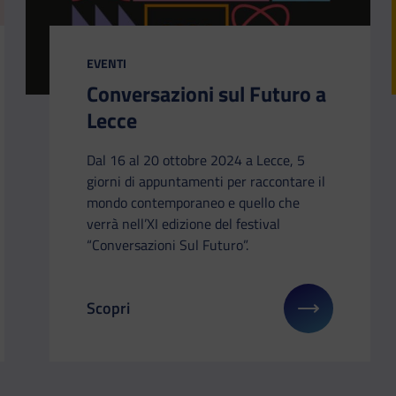
CATEGORIA:
EVENTI
Conversazioni sul Futuro a
Lecce
Dal 16 al 20 ottobre 2024 a Lecce, 5
giorni di appuntamenti per raccontare il
mondo contemporaneo e quello che
verrà nell’XI edizione del festival
“Conversazioni Sul Futuro”.
Scopri
li su: Nuovi ambasciatori per difendere il pianeta
Il link ti porterà ad avere maggiori dettagli s