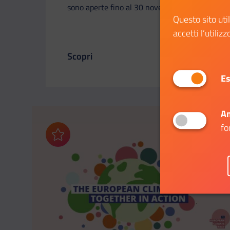
sono aperte fino al 30 novembre 2024.
Questo sito uti
accetti l’utilizz
Scopri
Il link ti porterà ad avere maggiori dettag
Es
An
fo
Aggiungi ai preferiti