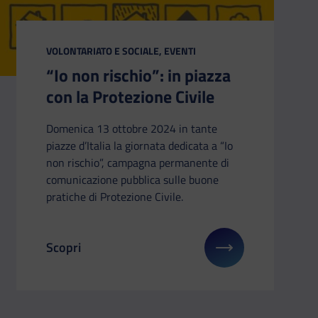
CATEGORIA:
VOLONTARIATO E SOCIALE, EVENTI
“Io non rischio”: in piazza
con la Protezione Civile
Domenica 13 ottobre 2024 in tante
piazze d’Italia la giornata dedicata a “Io
non rischio”, campagna permanente di
comunicazione pubblica sulle buone
pratiche di Protezione Civile.
Scopri
u: Conversazioni sul Futuro a Lecce
Il link ti porterà ad avere maggiori dettagli su: “Io