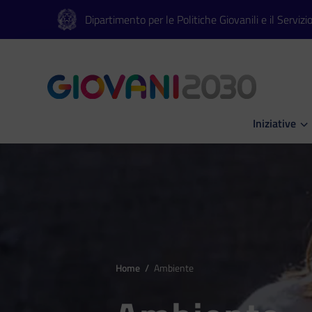
Vai al contenuto principale
Vai al footer
Dipartimento per le Politiche Giovanili e il Servizi
Iniziative
Apri Iniziati
Home
/
Ambiente