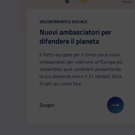
CATEGORIA:
VOLONTARIATO E SOCIALE
Nuovi ambasciatori per
difendere il pianeta
Il Patto europeo per il clima cerca nuovi
ambasciatori per costruire un’Europa più
sostenibile: puoi candidarti presentando
la tua domanda entro il 31 ottobre 2024.
Scopri qui come fare.
Scopri
Il link ti porterà ad avere maggiori dettag