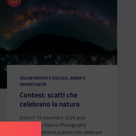
Aggiungi ai preferiti
CATEGORIA:
VOLONTARIATO E SOCIALE, BANDI E
OPPORTUNITÀ
Contest: scatti che
celebrano la natura
Entro il 15 novembre 2024 puoi
iscriverti al Nature Photography
Contest, concorso a premi che celebrare