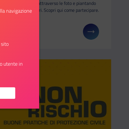
la natura attraverso le foto e piantando
nuovi alberi. Scopri qui come partecipare.
ella navigazione
Scopri
u: Partecipa alla 4° edizione dell’EYCA Youth Panel
Il link ti porterà ad avere maggiori dettagli su: Con
 sito
o utente in
Aggiungi ai preferiti