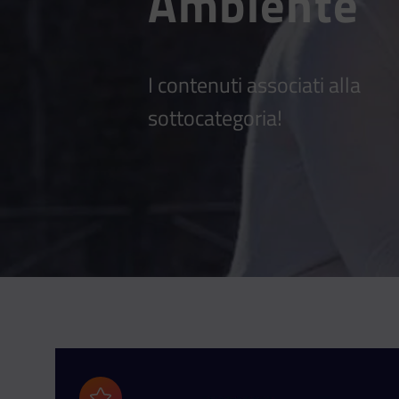
Ambiente
I contenuti associati alla
sottocategoria!