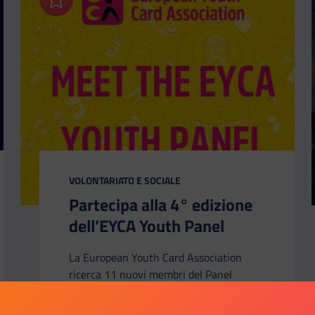
Aggiungi ai preferiti
CATEGORIA:
VOLONTARIATO E SOCIALE
Partecipa alla 4° edizione
dell’EYCA Youth Panel
La European Youth Card Association
ricerca 11 nuovi membri del Panel
Giovani EYCA 11 tra 18 e 29 anni. Cogli
questa opportunità: presenta la tua