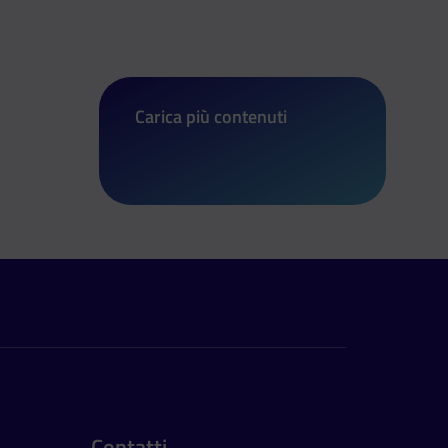
Carica più contenuti
di “Io non rischio”: in piazza con la P
Contatti