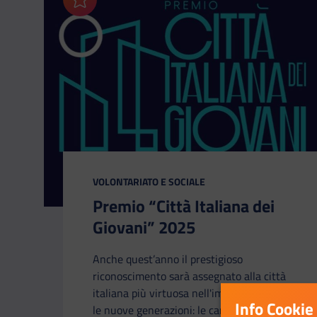
Aggiungi ai preferiti
CATEGORIA:
VOLONTARIATO E SOCIALE
Premio “Città Italiana dei
Giovani” 2025
Anche quest’anno il prestigioso
riconoscimento sarà assegnato alla città
italiana più virtuosa nell'impegno verso
Info Cookie
le nuove generazioni: le candidature