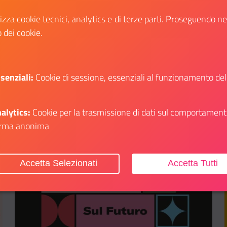
candidatura entro e non oltre il 17
lizza cookie tecnici, analytics e di terze parti. Proseguendo n
novembre.
o dei cookie.
Scopri
li su: Premio “Città Italiana dei Giovani” 2025
Il link ti porterà ad avere maggiori dettagli s
senziali:
Cookie di sessione, essenziali al funzionamento del
alytics:
Cookie per la trasmissione di dati sul comportament
rma anonima
Aggiungi ai preferiti
Accetta Selezionati
Accetta Tutti