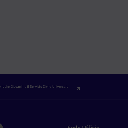
itiche Giovanili e il Servizio Civile Universale
Sede Ufficio