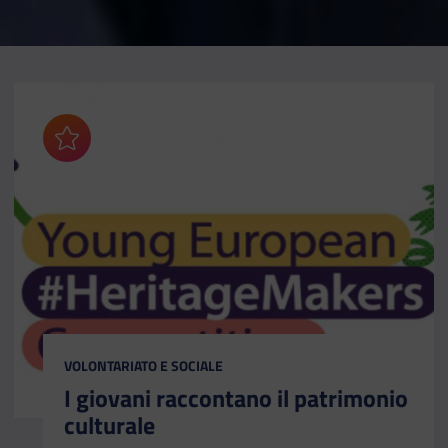
Aggiungi ai preferiti
CATEGORIA:
VOLONTARIATO E SOCIALE
I giovani raccontano il patrimonio
culturale