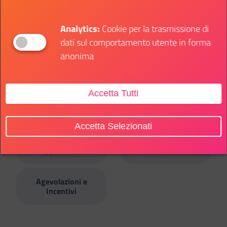
Analytics:
Cookie per la trasmissione di
dati sul comportamento utente in forma
anonima
AMBITI TEMATICI
Accetta Tutti
Studio e
Volontariato e
Formazione
Sociale
Accetta Selezionati
Bandi e
Eventi
Opportunità
Agevolazioni e
Incentivi