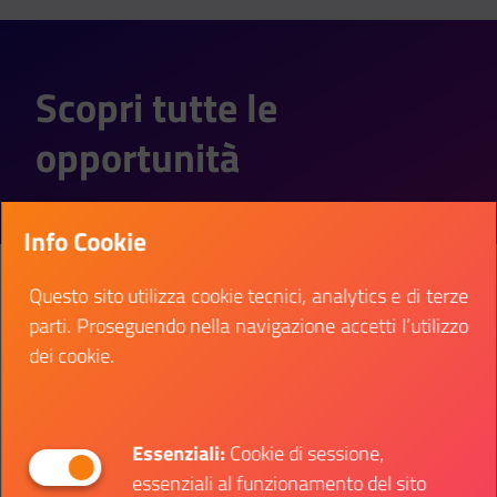
Scopri tutte le
opportunità
Info Cookie
Questo sito utilizza cookie tecnici, analytics e di terze
Quanti anni hai?
parti. Proseguendo nella navigazione accetti l’utilizzo
dei cookie.
Essenziali:
Cookie di sessione,
Dove vuoi andare?
essenziali al funzionamento del sito