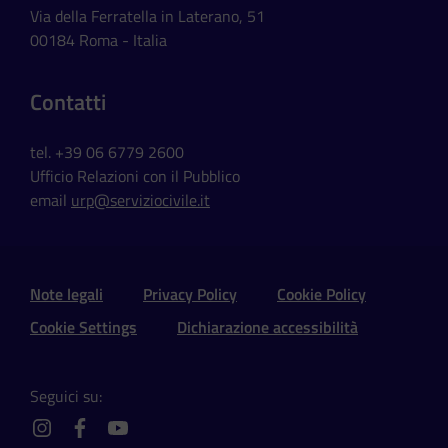
Via della Ferratella in Laterano, 51
00184 Roma - Italia
Contatti
tel. +39 06 6779 2600
Ufficio Relazioni con il Pubblico
email
urp@serviziocivile.it
Sezione Link Utili e Social
Note legali
Privacy Policy
Cookie Policy
Cookie Settings
Dichiarazione accessibilità
Seguici su:
instagram
facebook
youtube