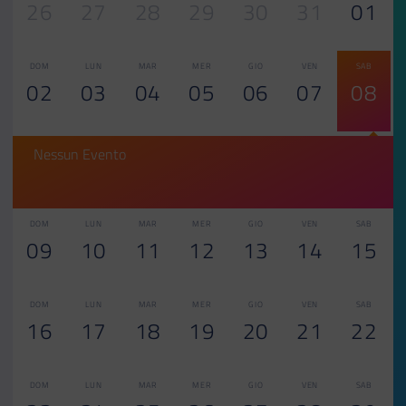
26
27
28
29
30
31
01
DOM
LUN
MAR
MER
GIO
VEN
SAB
02
03
04
05
06
07
08
Nessun Evento
DOM
LUN
MAR
MER
GIO
VEN
SAB
09
10
11
12
13
14
15
DOM
LUN
MAR
MER
GIO
VEN
SAB
16
17
18
19
20
21
22
DOM
LUN
MAR
MER
GIO
VEN
SAB