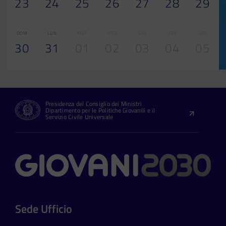
23
24
25
26
27
28
29
DOM
LUN
MAR
MER
GIO
VEN
SAB
30
31
01
02
03
04
05
Presidenza del Consiglio dei Ministri
Dipartimento per le Politiche Giovanili e il
Servizio Civile Universale
Contatti
Sede Ufficio