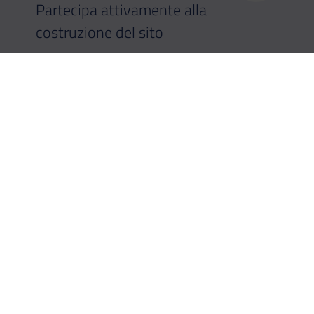
Partecipa attivamente alla
costruzione del sito
I TUOI PREFERITI
Aggiungi ai preferiti le
iniziative che ti piacciono di
più
ENTRA NELLA