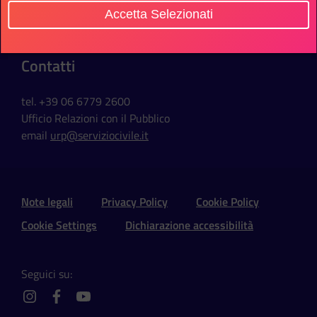
Via della Ferratella in Laterano, 51
Accetta Selezionati
00184 Roma - Italia
Contatti
tel. +39 06 6779 2600
Ufficio Relazioni con il Pubblico
email
urp@serviziocivile.it
Sezione Link Utili e Social
Note legali
Privacy Policy
Cookie Policy
Cookie Settings
Dichiarazione accessibilità
Seguici su:
instagram
facebook
youtube