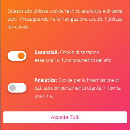
Data fine:
18 luglio 2026
Questo sito utilizza cookie tecnici, analytics e di terze
parti. Proseguendo nella navigazione accetti l’utilizzo
Vai al bando
Il link ti porterà ad avere maggiori dettagli su: 1 
dei cookie.
Essenziali:
Cookie di sessione,
Presidenza del Consiglio dei Ministri
essenziali al funzionamento del sito
Dipartimento per le Politiche Giovanili e il
Servizio Civile Universale
Analytics:
Cookie per la trasmissione di
dati sul comportamento utente in forma
Contatti
anonima
Sede Ufficio
Accetta Tutti