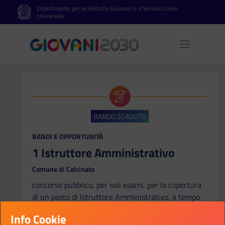
Dipartimento per le Politiche Giovanili e il Servizio Civile
Vai al contenuto principale
Vai al footer
Universale
Apri 
BANDO SCADUTO
CATEGORIA:
BANDI E OPPORTUNITÀ
1 Istruttore Amministrativo
Comune di Calcinato
concorso pubblico, per soli esami, per la copertura
di un posto di Istruttore Amministrativo, a tempo
pieno ed indeterminato, appartenente all’Area degli
Info Cookie
Istruttori.