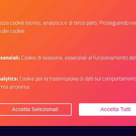
Consorzio per I Servizi Socio Assistenziali del
Monregalese
lizza cookie tecnici, analytics e di terze parti. Proseguendo n
Bando di concorso pubblico, per esami,
o dei cookie.
per la copertura a tempo pieno e
indeterminato di n. 1 posto di
«Operatore Socio Sanitario»
senziali:
Cookie di sessione, essenziali al funzionamento del
Data fine:
04 giugno 2026
Vai al bando
alytics:
Cookie per la trasmissione di dati sul comportament
Il link ti porterà ad avere maggiori dettagli su
rma anonima
Accetta Selezionati
Accetta Tutti
itiche Giovanili e il Servizio Civile Universale