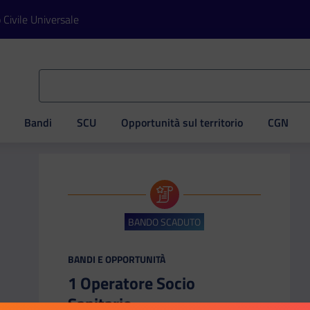
o Civile Universale
Bandi
SCU
Opportunità sul territorio
CGN
ve
BANDO SCADUTO
CATEGORIA:
BANDI E OPPORTUNITÀ
1 Operatore Socio
Sanitario