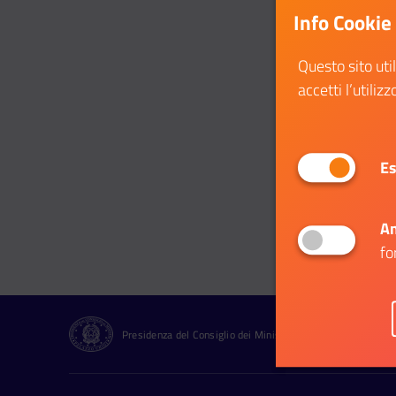
Info Cookie
Questo sito uti
accetti l’utilizz
Es
An
fo
Presidenza del Consiglio dei Ministri Dipartimento per le Pol