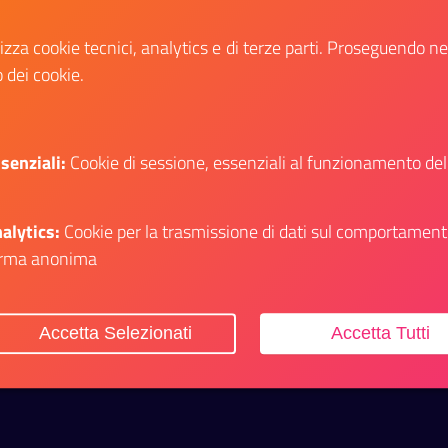
Milano
lizza cookie tecnici, analytics e di terze parti. Proseguendo n
Procedura di selezione per la copertura
o dei cookie.
di un posto di tecnologo a tempo
determinato
senziali:
Cookie di sessione, essenziali al funzionamento del
Data fine:
26 luglio 2026
Vai al bando
Il link ti porterà ad avere maggiori dettagli su
alytics:
Cookie per la trasmissione di dati sul comportament
rma anonima
itiche Giovanili e il Servizio Civile Universale
Accetta Selezionati
Accetta Tutti