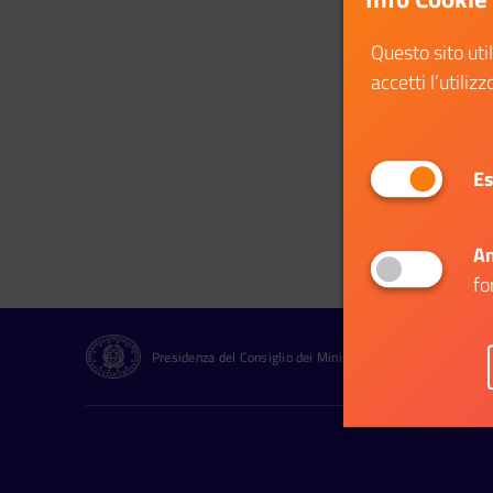
Questo sito uti
accetti l’utilizz
Es
An
fo
Presidenza del Consiglio dei Ministri Dipartimento per le Pol