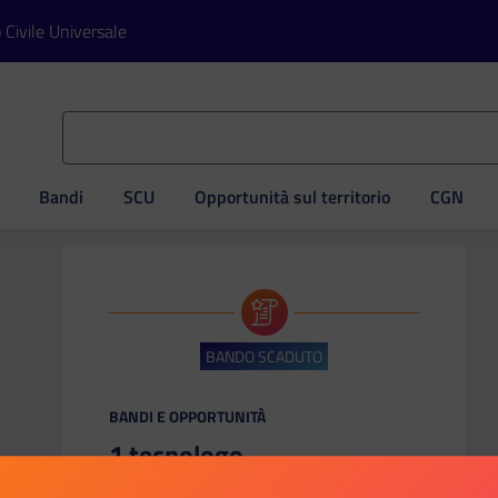
o Civile Universale
Bandi
SCU
Opportunità sul territorio
CGN
ve
BANDO SCADUTO
CATEGORIA:
BANDI E OPPORTUNITÀ
1 tecnologo
Università Commerciale «Luigi Bocconi» di