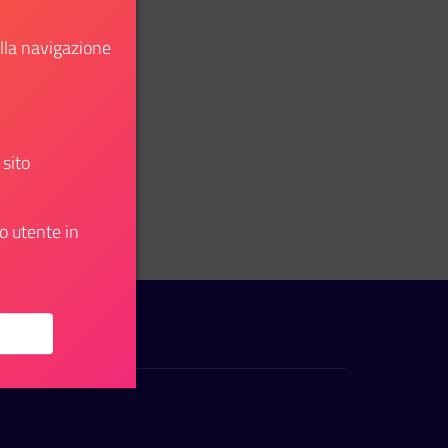
ella navigazione
 sito
: 1 tecnologo
o utente in