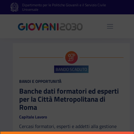
Dipartimento per le Politiche Giovanili e il Servizio Civile
Vai al contenuto principale
Vai al footer
Universale
Apri 
BANDO SCADUTO
CATEGORIA:
BANDI E OPPORTUNITÀ
Banche dati formatori ed esperti
per la Città Metropolitana di
Roma
Capitale Lavoro
Cercasi formatori, esperti e addetti alla gestione
dei corsi per svolgere attività di formazione presso