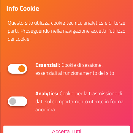
i Centri di Formazione Professionale. I requisiti
Info Cookie
sono quelli generali di accesso al lavoro nel settore
pubblico. L'incarico sarà regolato con contratto.
Questo sito utilizza cookie tecnici, analytics e di terze
parti. Proseguendo nella navigazione accetti l’utilizzo
Data fine:
30 giugno 2022
dei cookie.
Vai al bando
Il link ti porterà ad avere maggiori dettagli su: B
Essenziali:
Cookie di sessione,
essenziali al funzionamento del sito
Presidenza del Consiglio dei Ministri
Dipartimento per le Politiche Giovanili e il
Servizio Civile Universale
Analytics:
Cookie per la trasmissione di
dati sul comportamento utente in forma
anonima
Contatti
Accetta Tutti