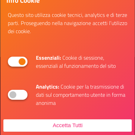
Info Cookie
disponibile sul sito UPI.
Questo sito utilizza cookie tecnici, analytics e di terze
Data fine:
20 ottobre 2022
parti. Proseguendo nella navigazione accetti l’utilizzo
Vai al bando
dei cookie.
Il link ti porterà ad avere maggiori dettagli su: B
Essenziali:
Cookie di sessione,
essenziali al funzionamento del sito
Presidenza del Consiglio dei Ministri
Dipartimento per le Politiche Giovanili e il
Servizio Civile Universale
Analytics:
Cookie per la trasmissione di
dati sul comportamento utente in forma
Contatti
anonima
Accetta Tutti
Sede Ufficio