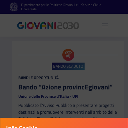
Dipartimento per le Politiche Giovanili e il Servizio Civile
Vai al contenuto principale
Vai al footer
Universale
Apri 
BANDO SCADUTO
CATEGORIA:
BANDI E OPPORTUNITÀ
Bando “Azione provincEgiovani”
Unione delle Province d’Italia - UPI
Pubblicato l’Avviso Pubblico a presentare progetti
destinati a promuovere interventi nell’ambito delle
Politiche Giovanili. Il formulario di candidatura,
corredato dalle schede finanziarie e dagli allegati, è