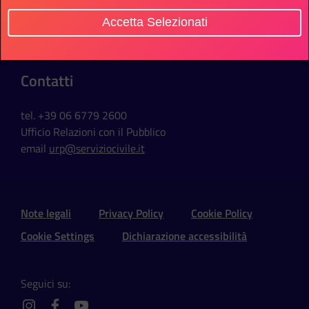
Via della Ferratella in Laterano, 51
Accetta Selezionati
00184 Roma - Italia
Contatti
tel. +39 06 6779 2600
Ufficio Relazioni con il Pubblico
email
urp@serviziocivile.it
Sezione Link Utili e Social
Note legali
Privacy Policy
Cookie Policy
Cookie Settings
Dichiarazione accessibilità
Seguici su: