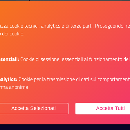
Università di Torino
Procedura di selezione per la copertura
lizza cookie tecnici, analytics e di terze parti. Proseguendo n
di un posto di ricercatore a tempo
o dei cookie.
determinato in tenure track, GSD
05/BIOS-07 - Biochimica, per il
Dipartimento di oncologia. (GU n.33 del
28-4-2026)
senziali:
Cookie di sessione, essenziali al funzionamento del
Data fine:
28 maggio 2026
alytics:
Cookie per la trasmissione di dati sul comportament
Vai al bando
Il link ti porterà ad avere maggiori dettagli s
rma anonima
Accetta Selezionati
Accetta Tutti
itiche Giovanili e il Servizio Civile Universale