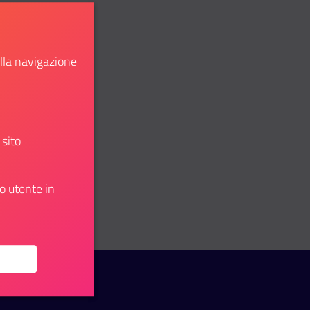
ella navigazione
 sito
o utente in
u: Bando pubblico per 1 posto di ricercatore