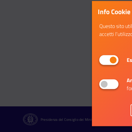
Info Cookie
Questo sito uti
accetti l’utilizz
Es
An
fo
Presidenza del Consiglio dei Ministri Dipartimento per le Pol