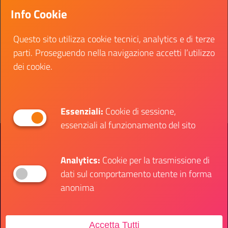
partecipazione di esponenti del mondo istituzionale
Info Cookie
Roma via Napoli 36 - ore 10:00
Questo sito utilizza cookie tecnici, analytics e di terze
Data inizio:
01 febbraio 2023
parti. Proseguendo nella navigazione accetti l’utilizzo
Data fine:
01 febbraio 2023
dei cookie.
Vai al bando
Il link ti porterà ad avere maggiori dettagli su: Ba
Essenziali:
Cookie di sessione,
essenziali al funzionamento del sito
Presidenza del Consiglio dei Ministri
Dipartimento per le Politiche Giovanili e il
Servizio Civile Universale
Analytics:
Cookie per la trasmissione di
dati sul comportamento utente in forma
anonima
Contatti
Accetta Tutti