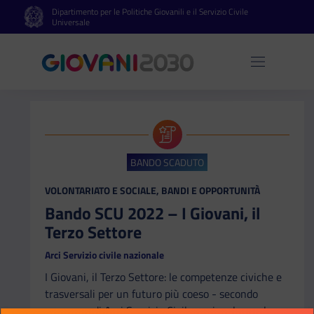
Dipartimento per le Politiche Giovanili e il Servizio Civile
Vai al contenuto principale
Vai al footer
Universale
Apri 
BANDO SCADUTO
CATEGORIA:
VOLONTARIATO E SOCIALE, BANDI E OPPORTUNITÀ
Bando SCU 2022 – I Giovani, il
Terzo Settore
Arci Servizio civile nazionale
I Giovani, il Terzo Settore: le competenze civiche e
trasversali per un futuro più coeso - secondo
convegno di Arci Servizio Civile nazionale con la