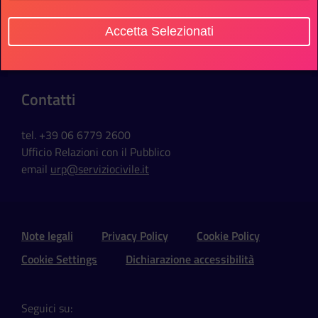
Sede Ufficio
Accetta Selezionati
Via della Ferratella in Laterano, 51
00184 Roma - Italia
Contatti
tel. +39 06 6779 2600
Ufficio Relazioni con il Pubblico
email
urp@serviziocivile.it
Sezione Link Utili e Social
Note legali
Privacy Policy
Cookie Policy
Cookie Settings
Dichiarazione accessibilità
Seguici su: