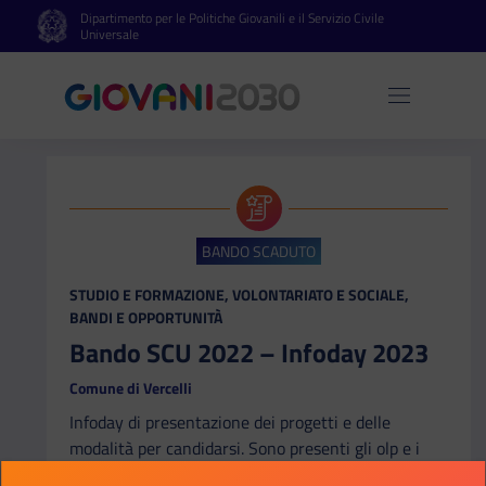
Dipartimento per le Politiche Giovanili e il Servizio Civile
Vai al contenuto principale
Vai al footer
Universale
Apri 
BANDO SCADUTO
CATEGORIA:
STUDIO E FORMAZIONE, VOLONTARIATO E SOCIALE,
BANDI E OPPORTUNITÀ
Bando SCU 2022 – Infoday 2023
Comune di Vercelli
Infoday di presentazione dei progetti e delle
modalità per candidarsi. Sono presenti gli olp e i
volontari attualmente in servizio a cui poter fare