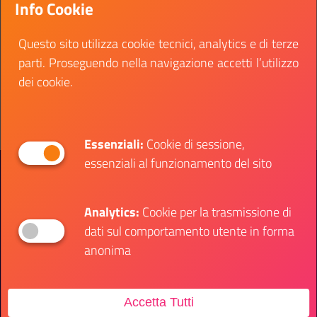
Info Cookie
domande.
Data inizio:
30 gennaio 2023
Questo sito utilizza cookie tecnici, analytics e di terze
Data fine:
30 gennaio 2023
parti. Proseguendo nella navigazione accetti l’utilizzo
dei cookie.
Vai al bando
Il link ti porterà ad avere maggiori dettagli su: 
Essenziali:
Cookie di sessione,
essenziali al funzionamento del sito
Presidenza del Consiglio dei Ministri
Dipartimento per le Politiche Giovanili e il
Servizio Civile Universale
Analytics:
Cookie per la trasmissione di
dati sul comportamento utente in forma
Contatti
anonima
Accetta Tutti