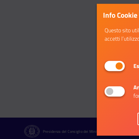
Info Cookie
Questo sito uti
accetti l’utilizz
Es
An
fo
Presidenza del Consiglio dei Ministri Dipartimento per le Pol