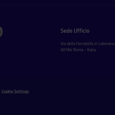
Sede Ufficio
Via della Ferratella in Laterano
00184 Roma - Italia
Social Networks
Cookie Settings