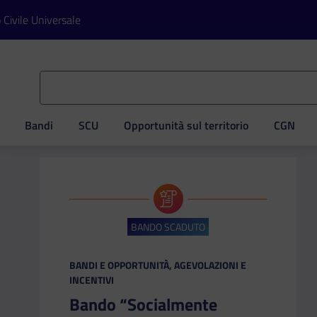
o Civile Universale
Bandi
SCU
Opportunità sul territorio
CGN
ve
BANDO SCADUTO
CATEGORIA:
BANDI E OPPORTUNITÀ, AGEVOLAZIONI E
INCENTIVI
Bando “Socialmente