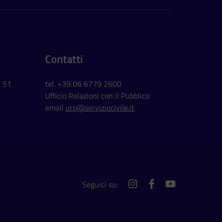
Contatti
, 51
tel. +39 06 6779 2600
Ufficio Relazioni con il Pubblico
email
urp@serviziocivile.it
Seguici su:
instagram
facebook
youtube