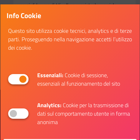
corsi di laurea di I livello o magistrale e a ciclo
unico particolarmente meritevoli, allo scopo di
Info Cookie
affinarne il processo di apprendimento e di
formazione.
Questo sito utilizza cookie tecnici, analytics e di terze
parti. Proseguendo nella navigazione accetti l’utilizzo
Data inizio:
04 novembre 2021
dei cookie.
Data fine:
03 dicembre 2021
Vai al bando
Il link ti porterà ad avere maggiori dettagli su: Cam
Essenziali:
Cookie di sessione,
essenziali al funzionamento del sito
Presidenza del Consiglio dei Ministri
Dipartimento per le Politiche Giovanili e il
Analytics:
Cookie per la trasmissione di
Servizio Civile Universale
dati sul comportamento utente in forma
anonima
Contatti