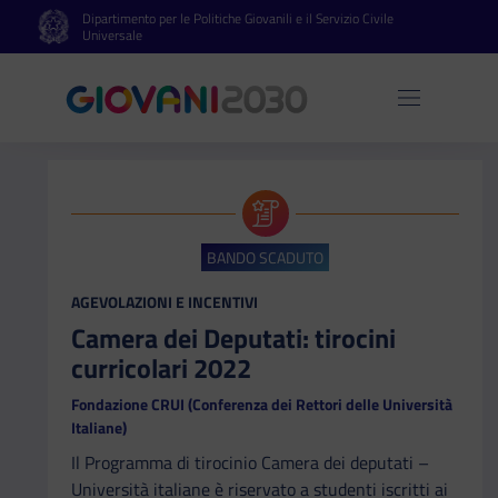
Dipartimento per le Politiche Giovanili e il Servizio Civile
Vai al contenuto principale
Vai al footer
Universale
Apri 
BANDO SCADUTO
CATEGORIA:
AGEVOLAZIONI E INCENTIVI
Camera dei Deputati: tirocini
curricolari 2022
Fondazione CRUI (Conferenza dei Rettori delle Università
Italiane)
Il Programma di tirocinio Camera dei deputati –
Università italiane è riservato a studenti iscritti ai