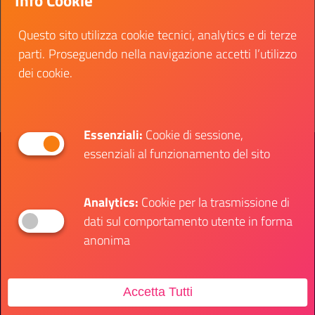
Info Cookie
Data inizio:
03 agosto 2023
Questo sito utilizza cookie tecnici, analytics e di terze
Data fine:
14 agosto 2023
parti. Proseguendo nella navigazione accetti l’utilizzo
Vai al bando
dei cookie.
Il link ti porterà ad avere maggiori dettagli su: CN
Essenziali:
Cookie di sessione,
essenziali al funzionamento del sito
Presidenza del Consiglio dei Ministri
Dipartimento per le Politiche Giovanili e il
Servizio Civile Universale
Analytics:
Cookie per la trasmissione di
dati sul comportamento utente in forma
Contatti
anonima
Accetta Tutti
Sede Ufficio