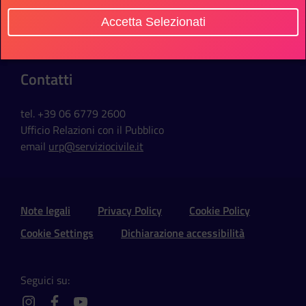
Via della Ferratella in Laterano, 51
Accetta Selezionati
00184 Roma - Italia
Contatti
tel. +39 06 6779 2600
Ufficio Relazioni con il Pubblico
email
urp@serviziocivile.it
Sezione Link Utili e Social
Note legali
Privacy Policy
Cookie Policy
Cookie Settings
Dichiarazione accessibilità
Seguici su: