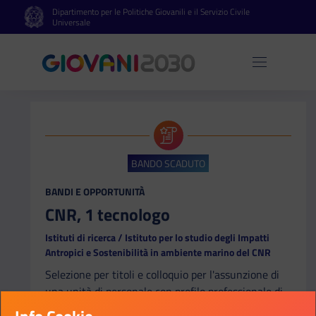
Dipartimento per le Politiche Giovanili e il Servizio Civile
Vai al contenuto principale
Vai al footer
Universale
Apri 
BANDO SCADUTO
CATEGORIA:
BANDI E OPPORTUNITÀ
CNR, 1 tecnologo
Istituti di ricerca / Istituto per lo studio degli Impatti
Antropici e Sostenibilità in ambiente marino del CNR
Selezione per titoli e colloquio per l'assunzione di
una unità di personale con profilo professionale di
Tecnologo III livello