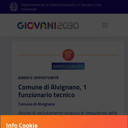
Dipartimento per le Politiche Giovanili e il Servizio Civile
Vai al contenuto principale
Vai al footer
Universale
Apri 
BANDO SCADUTO
CATEGORIA:
BANDI E OPPORTUNITÀ
Comune di Alvignano, 1
funzionario tecnico
Comune di Alvignano
Avviso di reclutamento incarico di consulenza della
durata di 15 (quindici) mesi e 24 (ventiquattro)
Info Cookie
giorni profilo funzionario tecnico (ft)