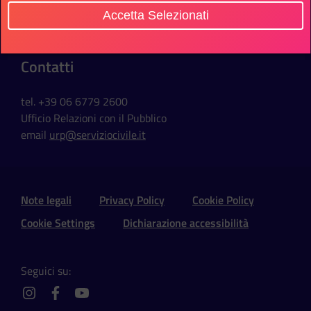
Via della Ferratella in Laterano, 51
Accetta Selezionati
00184 Roma - Italia
Contatti
tel. +39 06 6779 2600
Ufficio Relazioni con il Pubblico
email
urp@serviziocivile.it
Sezione Link Utili e Social
Note legali
Privacy Policy
Cookie Policy
Cookie Settings
Dichiarazione accessibilità
Seguici su:
instagram
facebook
youtube