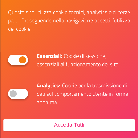
Questo sito utilizza cookie tecnici, analytics e di terze
Data fine:
19 novembre 2023
parti. Proseguendo nella navigazione accetti l’utilizzo
Vai al bando
Il link ti porterà ad avere maggiori dettagli su: C
dei cookie.
Essenziali:
Cookie di sessione,
Presidenza del Consiglio dei Ministri
essenziali al funzionamento del sito
Dipartimento per le Politiche Giovanili e il
Servizio Civile Universale
Analytics:
Cookie per la trasmissione di
dati sul comportamento utente in forma
Contatti
anonima
Sede Ufficio
Accetta Tutti