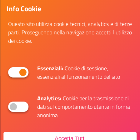
collaboratore tecnico manutentivo meccanico –
Info Cookie
area operatori esperti, a tempo pieno ed
indeterminato
Questo sito utilizza cookie tecnici, analytics e di terze
parti. Proseguendo nella navigazione accetti l’utilizzo
Data fine:
16 ottobre 2025
dei cookie.
Vai al bando
Il link ti porterà ad avere maggiori dettagli su: 
Essenziali:
Cookie di sessione,
essenziali al funzionamento del sito
Presidenza del Consiglio dei Ministri
Dipartimento per le Politiche Giovanili e il
Servizio Civile Universale
Analytics:
Cookie per la trasmissione di
dati sul comportamento utente in forma
anonima
Contatti
Accetta Tutti