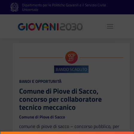
Dipartimento per le Politiche Giovanili e il Servizio Civile
Vai al contenuto principale
Vai al footer
Universale
Apri 
BANDO SCADUTO
CATEGORIA:
BANDI E OPPORTUNITÀ
Comune di Piove di Sacco,
concorso per collaboratore
tecnico meccanico
Comune di Piove di Sacco
comune di piove di sacco – concorso pubblico, per
soli esami, per la copertura di n. 1 posto di