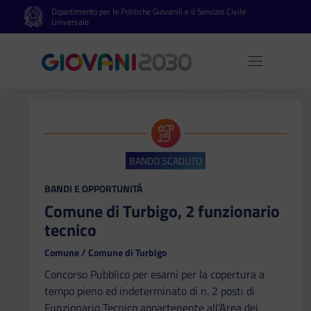
Dipartimento per le Politiche Giovanili e il Servizio Civile
Vai al contenuto principale
Vai al footer
Universale
Apri 
BANDO SCADUTO
CATEGORIA:
BANDI E OPPORTUNITÀ
Comune di Turbigo, 2 funzionario
tecnico
Comune / Comune di Turbigo
Concorso Pubblico per esami per la copertura a
tempo pieno ed indeterminato di n. 2 posti di
Funzionario Tecnico appartenente all’Area dei