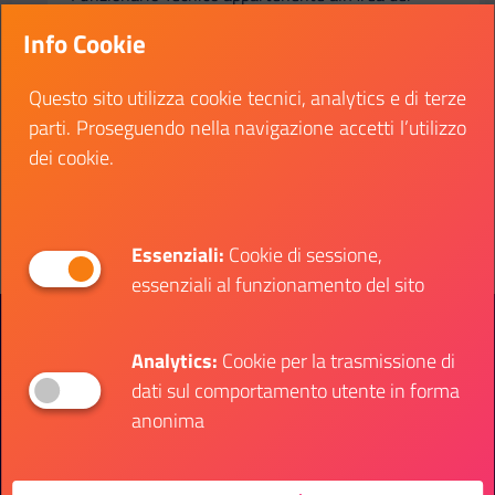
Funzionari e dell’Elevata qualificazione, da
Info Cookie
destinarsi all’Area 4 Tecnica – Gestione del
Territorio
Questo sito utilizza cookie tecnici, analytics e di terze
Data inizio:
03 agosto 2023
parti. Proseguendo nella navigazione accetti l’utilizzo
Data fine:
30 settembre 2023
dei cookie.
Vai al bando
Il link ti porterà ad avere maggiori dettagli su: Co
Essenziali:
Cookie di sessione,
essenziali al funzionamento del sito
Presidenza del Consiglio dei Ministri
Dipartimento per le Politiche Giovanili e il
Analytics:
Cookie per la trasmissione di
Servizio Civile Universale
dati sul comportamento utente in forma
anonima
Contatti