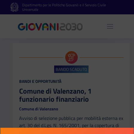
Dipartimento per le Politiche Giovanili e il Servizio Civile
Vai al contenuto principale
Vai al footer
Universale
Apri 
BANDO SCADUTO
CATEGORIA:
BANDI E OPPORTUNITÀ
Comune di Valenzano, 1
funzionario finanziario
Comune di Valenzano
Avviso di selezione pubblica per mobilità esterna ex
art. 30 del d.Lgs. N. 165/2001, per la copertura di
n. 1 posto a tempo indeterminato e pieno da