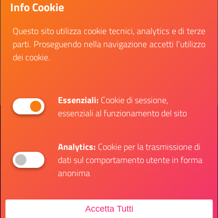
Info Cookie
inquadrare nell’ area dei funzionari ed elevata
qualificazione
Questo sito utilizza cookie tecnici, analytics e di terze
Data fine:
05 ottobre 2024
parti. Proseguendo nella navigazione accetti l’utilizzo
dei cookie.
Vai al bando
Il link ti porterà ad avere maggiori dettagli su: C
Essenziali:
Cookie di sessione,
essenziali al funzionamento del sito
Presidenza del Consiglio dei Ministri
Dipartimento per le Politiche Giovanili e il
Servizio Civile Universale
Analytics:
Cookie per la trasmissione di
dati sul comportamento utente in forma
Contatti
anonima
Accetta Tutti