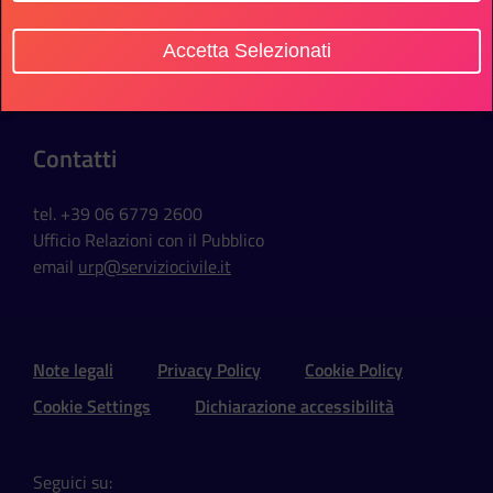
Sede Ufficio
Accetta Selezionati
Via della Ferratella in Laterano, 51
00184 Roma - Italia
Contatti
tel. +39 06 6779 2600
Ufficio Relazioni con il Pubblico
email
urp@serviziocivile.it
Sezione Link Utili e Social
Note legali
Privacy Policy
Cookie Policy
Cookie Settings
Dichiarazione accessibilità
Seguici su: