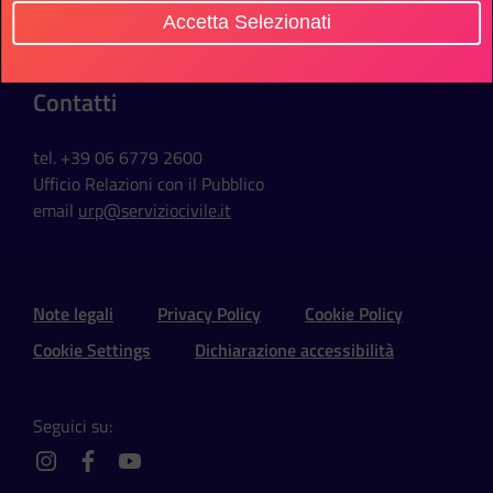
Via della Ferratella in Laterano, 51
Accetta Selezionati
00184 Roma - Italia
Contatti
tel. +39 06 6779 2600
Ufficio Relazioni con il Pubblico
email
urp@serviziocivile.it
Sezione Link Utili e Social
Note legali
Privacy Policy
Cookie Policy
Cookie Settings
Dichiarazione accessibilità
Seguici su:
instagram
facebook
youtube