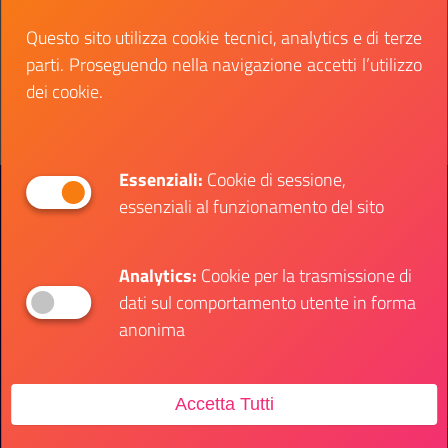
Data fine:
28 marzo 2024
Questo sito utilizza cookie tecnici, analytics e di terze
parti. Proseguendo nella navigazione accetti l’utilizzo
Vai al bando
Il link ti porterà ad avere maggiori dettagli su: 
dei cookie.
Essenziali:
Cookie di sessione,
Presidenza del Consiglio dei Ministri
essenziali al funzionamento del sito
Dipartimento per le Politiche Giovanili e il
Servizio Civile Universale
Analytics:
Cookie per la trasmissione di
dati sul comportamento utente in forma
Contatti
anonima
Sede Ufficio
Accetta Tutti