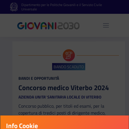
Dipartimento per le Politiche Giovanili e il Servizio Civile
Vai al contenuto principale
Vai al footer
Universale
Apri 
BANDO SCADUTO
CATEGORIA:
BANDI E OPPORTUNITÀ
Concorso medico Viterbo 2024
AZIENDA UNITA' SANITARIA LOCALE DI VITERBO
Concorso pubblico, per titoli ed esami, per la
copertura di tredici posti di dirigente medico,
disciplina di medicina di emergenza-urgenza, a
Info Cookie
tempo indeterminato. (GU n.17 del 27-2-2024)