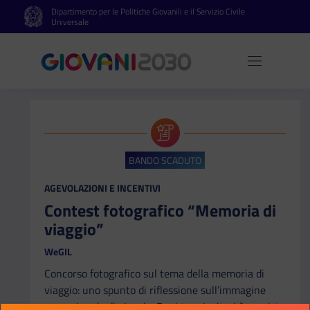
Dipartimento per le Politiche Giovanili e il Servizio Civile
Vai al contenuto principale
Vai al footer
Universale
Apri 
BANDO SCADUTO
CATEGORIA:
AGEVOLAZIONI E INCENTIVI
Contest fotografico “Memoria di
viaggio”
WeGIL
Concorso fotografico sul tema della memoria di
viaggio: uno spunto di riflessione sull’immagine
come ricordo di viaggio. Per i tre vincitori è prevista