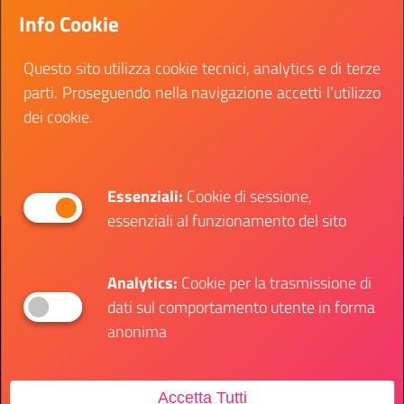
la stampa dell’opera, montaggio ed esposizione dal
Info Cookie
14.4.2022 all’8.5.2022 nella mostra "Alberto di
Lenardo".
Questo sito utilizza cookie tecnici, analytics e di terze
parti. Proseguendo nella navigazione accetti l’utilizzo
Data fine:
04 aprile 2022
dei cookie.
Vai al bando
Il link ti porterà ad avere maggiori dettagli su: Co
Essenziali:
Cookie di sessione,
essenziali al funzionamento del sito
Presidenza del Consiglio dei Ministri
Dipartimento per le Politiche Giovanili e il
Servizio Civile Universale
Analytics:
Cookie per la trasmissione di
dati sul comportamento utente in forma
anonima
Contatti
Accetta Tutti