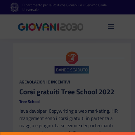
Dipartimento per le Politiche Giovanili e il Servizio Civile
Vai al contenuto principale
Vai al footer
Universale
Apri 
BANDO SCADUTO
CATEGORIA:
AGEVOLAZIONI E INCENTIVI
Corsi gratuiti Tree School 2022
Tree School
Java devolper, Copywriting e web marketing, HR
mangement sono i corsi gratuiti in partenza a
maggio e giugno. La selezione dei partecipanti
avviene in base a un test d’ingresso online,