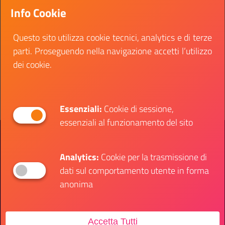
all’analisi del curriculum vitae e a un eventuale
Info Cookie
colloquio conoscitivo.
Questo sito utilizza cookie tecnici, analytics e di terze
Data inizio:
11 maggio 2022
parti. Proseguendo nella navigazione accetti l’utilizzo
Data fine:
23 maggio 2022
dei cookie.
Vai al bando
Il link ti porterà ad avere maggiori dettagli su: Cor
Essenziali:
Cookie di sessione,
essenziali al funzionamento del sito
Presidenza del Consiglio dei Ministri
Dipartimento per le Politiche Giovanili e il
Servizio Civile Universale
Analytics:
Cookie per la trasmissione di
dati sul comportamento utente in forma
anonima
Contatti
Accetta Tutti