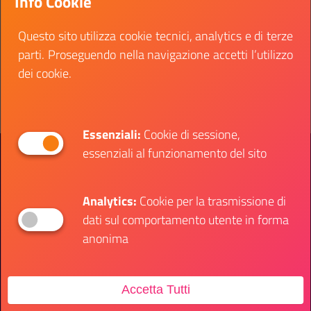
Info Cookie
rilascio di attestato di qualifica professionale.
Questo sito utilizza cookie tecnici, analytics e di terze
Data fine:
04 marzo 2022
parti. Proseguendo nella navigazione accetti l’utilizzo
Vai al bando
dei cookie.
Il link ti porterà ad avere maggiori dettagli su: Co
Essenziali:
Cookie di sessione,
essenziali al funzionamento del sito
Presidenza del Consiglio dei Ministri
Dipartimento per le Politiche Giovanili e il
Servizio Civile Universale
Analytics:
Cookie per la trasmissione di
dati sul comportamento utente in forma
Contatti
anonima
Accetta Tutti
Sede Ufficio