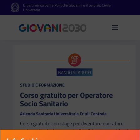
Dipartimento per le Politiche Giovanili e il Servizio Civile
Vai al contenuto principale
Vai al footer
Universale
Apri 
BANDO SCADUTO
CATEGORIA:
STUDIO E FORMAZIONE
Corso gratuito per Operatore
Socio Sanitario
Azienda Sanitaria Universitaria Friuli Centrale
Corso gratuito con stage per diventare operatore
socio sanitario. La proposta è indirizzata a residenti
nella regione Friuli Venezia Giulia e prevede il