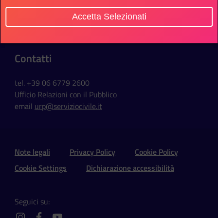
Via della Ferratella in Laterano, 51
Accetta Selezionati
00184 Roma - Italia
Contatti
tel. +39 06 6779 2600
Ufficio Relazioni con il Pubblico
email
urp@serviziocivile.it
Sezione Link Utili e Social
Note legali
Privacy Policy
Cookie Policy
Cookie Settings
Dichiarazione accessibilità
Seguici su: