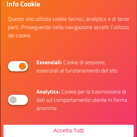
Info Cookie
Calabria, Campania, Puglia e Sicilia.
Data inizio:
26 aprile 2021
Questo sito utilizza cookie tecnici, analytics e di terze
Data fine:
31 dicembre 2023
parti. Proseguendo nella navigazione accetti l’utilizzo
dei cookie.
Vai al bando
Il link ti porterà ad avere maggiori dettagli su: 
Essenziali:
Cookie di sessione,
essenziali al funzionamento del sito
Presidenza del Consiglio dei Ministri
Dipartimento per le Politiche Giovanili e il
Servizio Civile Universale
Analytics:
Cookie per la trasmissione di
dati sul comportamento utente in forma
Contatti
anonima
Accetta Tutti