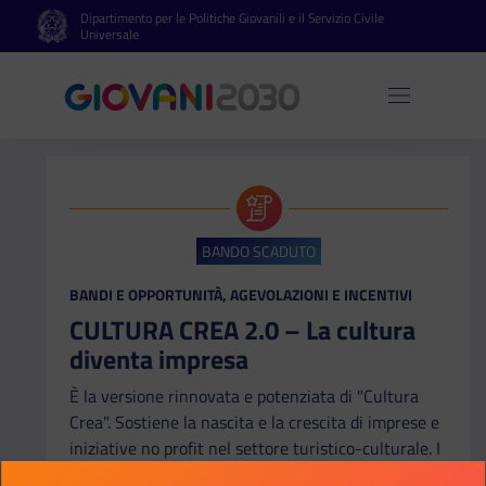
Dipartimento per le Politiche Giovanili e il Servizio Civile
Vai al contenuto principale
Vai al footer
Universale
Apri 
BANDO SCADUTO
CATEGORIA:
BANDI E OPPORTUNITÀ, AGEVOLAZIONI E INCENTIVI
CULTURA CREA 2.0 – La cultura
diventa impresa
È la versione rinnovata e potenziata di "Cultura
Crea". Sostiene la nascita e la crescita di imprese e
iniziative no profit nel settore turistico-culturale. I
finanziamenti sono attivi nelle regioni Basilicata,