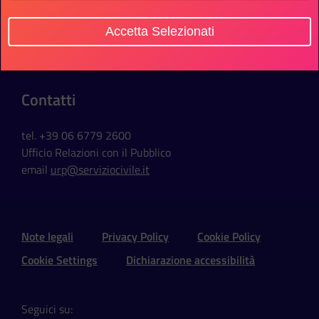
Sede Ufficio
Accetta Selezionati
Via della Ferratella in Laterano, 51
00184 Roma - Italia
Contatti
tel. +39 06 6779 2600
Ufficio Relazioni con il Pubblico
email
urp@serviziocivile.it
Sezione Link Utili e Social
Note legali
Privacy Policy
Cookie Policy
Cookie Settings
Dichiarazione accessibilità
Seguici su: