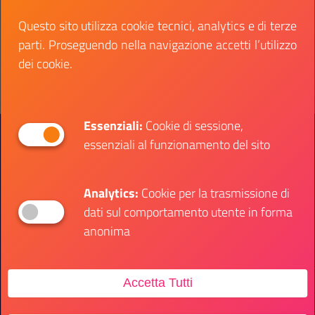
Data fine:
29 gennaio 2026
Questo sito utilizza cookie tecnici, analytics e di terze
parti. Proseguendo nella navigazione accetti l’utilizzo
Vai al bando
Il link ti porterà ad avere maggiori dettagli su: di
dei cookie.
Essenziali:
Cookie di sessione,
Presidenza del Consiglio dei Ministri
essenziali al funzionamento del sito
Dipartimento per le Politiche Giovanili e il
Servizio Civile Universale
Analytics:
Cookie per la trasmissione di
Contatti
dati sul comportamento utente in forma
anonima
Sede Ufficio
Accetta Tutti