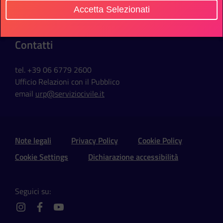
Via della Ferratella in Laterano, 51
Accetta Selezionati
00184 Roma - Italia
Contatti
tel. +39 06 6779 2600
Ufficio Relazioni con il Pubblico
email
urp@serviziocivile.it
Sezione Link Utili e Social
Note legali
Privacy Policy
Cookie Policy
Cookie Settings
Dichiarazione accessibilità
Seguici su:
instagram
facebook
youtube