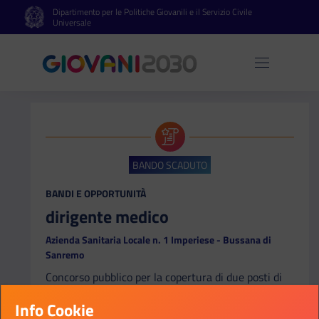
Dipartimento per le Politiche Giovanili e il Servizio Civile
Vai al contenuto principale
Vai al footer
Universale
Apri 
BANDO SCADUTO
CATEGORIA:
BANDI E OPPORTUNITÀ
dirigente medico
Azienda Sanitaria Locale n. 1 Imperiese - Bussana di
Sanremo
Concorso pubblico per la copertura di due posti di
dirigente medico, disciplina di dermatologia e
Info Cookie
venerologia, a tempo indeterminato.