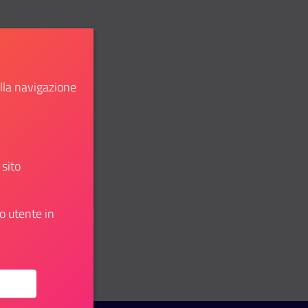
ella navigazione
 sito
o utente in
u: Every food is a landscape – Catch the wave, lead the chan