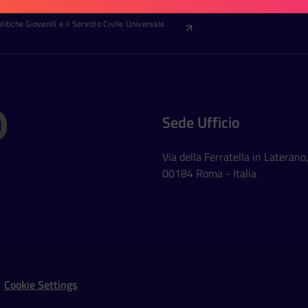
itiche Giovanili e il Servizio Civile Universale
Sede Ufficio
Via della Ferratella in Laterano
00184 Roma - Italia
Social Networks
Cookie Settings