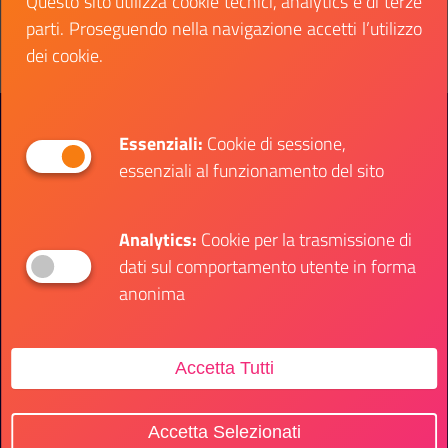
Questo sito utilizza cookie tecnici, analytics e di terze
Vai al bando
Il link ti porterà ad avere maggiori dettagli su: fu
parti. Proseguendo nella navigazione accetti l’utilizzo
dei cookie.
Presidenza del Consiglio dei Ministri
Dipartimento per le Politiche Giovanili e il
Essenziali:
Cookie di sessione,
Servizio Civile Universale
essenziali al funzionamento del sito
Contatti
Analytics:
Cookie per la trasmissione di
dati sul comportamento utente in forma
anonima
Sede Ufficio
Accetta Tutti
Via della Ferratella in Laterano, 51
00184 Roma - Italia
Accetta Selezionati