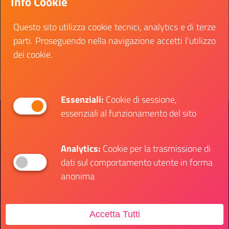
Info Cookie
diretto tra pubbliche amministrazioni
Questo sito utilizza cookie tecnici, analytics e di terze
Data fine:
14 febbraio 2026
parti. Proseguendo nella navigazione accetti l’utilizzo
Vai al bando
dei cookie.
Il link ti porterà ad avere maggiori dettagli su: 
Essenziali:
Cookie di sessione,
essenziali al funzionamento del sito
Presidenza del Consiglio dei Ministri
Dipartimento per le Politiche Giovanili e il
Servizio Civile Universale
Analytics:
Cookie per la trasmissione di
dati sul comportamento utente in forma
Contatti
anonima
Accetta Tutti
Sede Ufficio