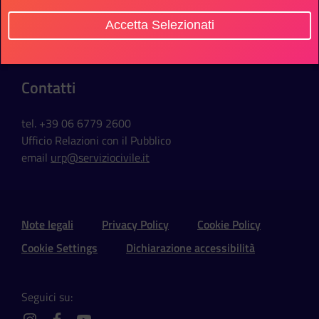
Via della Ferratella in Laterano, 51
Accetta Selezionati
00184 Roma - Italia
Contatti
tel. +39 06 6779 2600
Ufficio Relazioni con il Pubblico
email
urp@serviziocivile.it
Sezione Link Utili e Social
Note legali
Privacy Policy
Cookie Policy
Cookie Settings
Dichiarazione accessibilità
Seguici su: