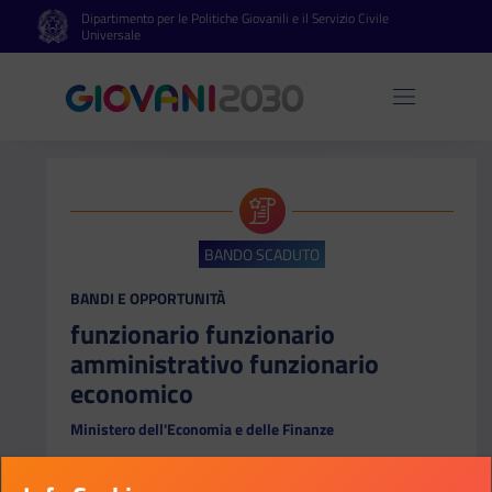
Dipartimento per le Politiche Giovanili e il Servizio Civile
Vai al contenuto principale
Vai al footer
Universale
Apri 
BANDO SCADUTO
CATEGORIA:
BANDI E OPPORTUNITÀ
funzionario funzionario
amministrativo funzionario
economico
Ministero dell'Economia e delle Finanze
Bando di mobilita’ esterna volontaria per la
copertura di n. 17 posti, mediante passaggio