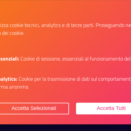
Bando di concorso pubblico per titoli ed
esami per la copertura, a tempo pieno ed
lizza cookie tecnici, analytics e di terze parti. Proseguendo n
indeterminato, di n. 1 unita’ di personale
non diringenziale – area dei funzionari
o dei cookie.
ed elevata qualificazione – profilo
funzionario tecnico -settore urbanistica
e patrimonio
senziali:
Cookie di sessione, essenziali al funzionamento del
Data fine:
30 gennaio 2026
alytics:
Cookie per la trasmissione di dati sul comportament
Vai al bando
Il link ti porterà ad avere maggiori dettagli su
rma anonima
Accetta Selezionati
Accetta Tutti
itiche Giovanili e il Servizio Civile Universale