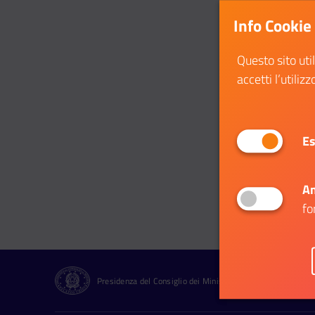
Info Cookie
Questo sito uti
accetti l’utilizz
Es
An
fo
Presidenza del Consiglio dei Ministri Dipartimento per le Pol