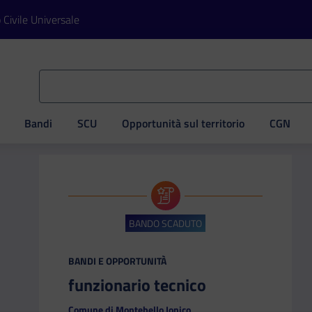
o Civile Universale
Bandi
SCU
Opportunità sul territorio
CGN
ve
BANDO SCADUTO
CATEGORIA:
BANDI E OPPORTUNITÀ
funzionario tecnico
Comune di Montebello Ionico