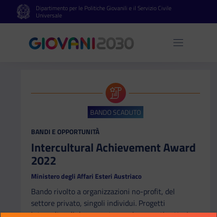
Dipartimento per le Politiche Giovanili e il Servizio Civile
Vai al contenuto principale
Vai al footer
Universale
Apri 
BANDO SCADUTO
CATEGORIA:
BANDI E OPPORTUNITÀ
Intercultural Achievement Award
2022
Ministero degli Affari Esteri Austriaco
Bando rivolto a organizzazioni no-profit, del
settore privato, singoli individui. Progetti
interculturali da presentare nei seguenti settori: