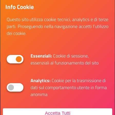
Arte/Cultura, Giovani, Diritti Umani, Global
Info Cookie
Citizenship Education, Integrazione e Parità di
Genere.
Questo sito utilizza cookie tecnici, analytics e di terze
parti. Proseguendo nella navigazione accetti l’utilizzo
Data fine:
15 aprile 2022
dei cookie.
Vai al bando
Il link ti porterà ad avere maggiori dettagli su: 
Essenziali:
Cookie di sessione,
essenziali al funzionamento del sito
Presidenza del Consiglio dei Ministri
Dipartimento per le Politiche Giovanili e il
Servizio Civile Universale
Analytics:
Cookie per la trasmissione di
dati sul comportamento utente in forma
anonima
Contatti
Accetta Tutti