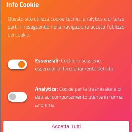
Info Cookie
presso l'Istituto di Scienze del Patrimonio Culturale
– CNR sede secondaria di Catania
Questo sito utilizza cookie tecnici, analytics e di terze
Data fine:
02 novembre 2023
parti. Proseguendo nella navigazione accetti l’utilizzo
dei cookie.
Vai al bando
Il link ti porterà ad avere maggiori dettagli su: Ist
Essenziali:
Cookie di sessione,
essenziali al funzionamento del sito
Presidenza del Consiglio dei Ministri
Dipartimento per le Politiche Giovanili e il
Servizio Civile Universale
Analytics:
Cookie per la trasmissione di
dati sul comportamento utente in forma
Contatti
anonima
Accetta Tutti