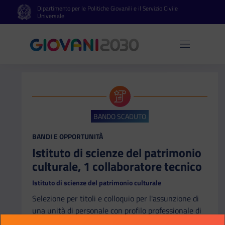
Dipartimento per le Politiche Giovanili e il Servizio Civile
Vai al contenuto principale
Vai al footer
Universale
Apri 
BANDO SCADUTO
CATEGORIA:
BANDI E OPPORTUNITÀ
Istituto di scienze del patrimonio
culturale, 1 collaboratore tecnico
Istituto di scienze del patrimonio culturale
Selezione per titoli e colloquio per l'assunzione di
una unità di personale con profilo professionale di
Collaboratore tecnico enti di ricerca - VI livello,