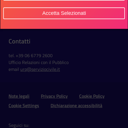
Sede Ufficio
Accetta Selezionati
Via della Ferratella in Laterano, 51
00184 Roma - Italia
Contatti
tel. +39 06 6779 2600
Ufficio Relazioni con il Pubblico
email
urp@serviziocivile.it
Sezione Link Utili e Social
Note legali
Privacy Policy
Cookie Policy
Cookie Settings
Dichiarazione accessibilità
Seguici su: