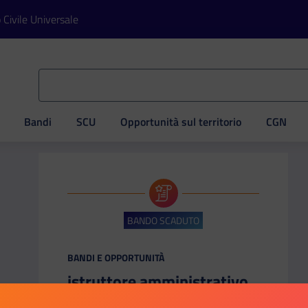
o Civile Universale
Bandi
SCU
Opportunità sul territorio
CGN
ve
BANDO SCADUTO
CATEGORIA:
BANDI E OPPORTUNITÀ
istruttore amministrativo
Unione dei comuni del distretto ceramico