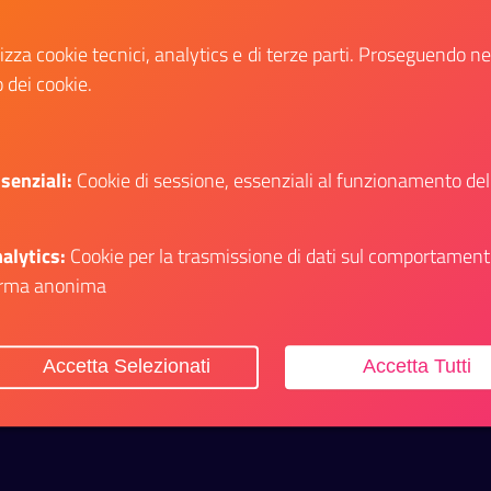
è indetta selezione pubblica, per esami,
lizza cookie tecnici, analytics e di terze parti. Proseguendo n
per la copertura di n. 1 (un) posto al
o dei cookie.
profilo professionale di “Istruttore
Amministrativo” area degli Istruttori
senziali:
Cookie di sessione, essenziali al funzionamento del
Data fine:
19 gennaio 2026
Vai al bando
Il link ti porterà ad avere maggiori dettagli su
alytics:
Cookie per la trasmissione di dati sul comportament
rma anonima
itiche Giovanili e il Servizio Civile Universale
Accetta Selezionati
Accetta Tutti