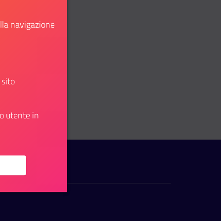
ella navigazione
 sito
: istruttore amministrativo
o utente in