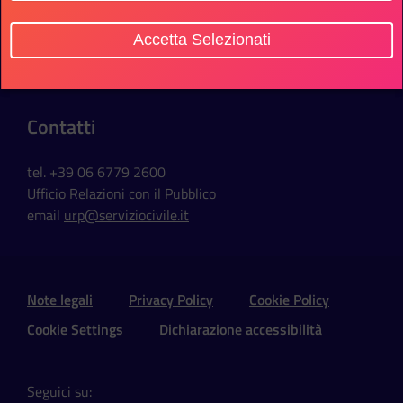
Sede Ufficio
Accetta Selezionati
Via della Ferratella in Laterano, 51
00184 Roma - Italia
Contatti
tel. +39 06 6779 2600
Ufficio Relazioni con il Pubblico
email
urp@serviziocivile.it
Sezione Link Utili e Social
Note legali
Privacy Policy
Cookie Policy
Cookie Settings
Dichiarazione accessibilità
Seguici su: