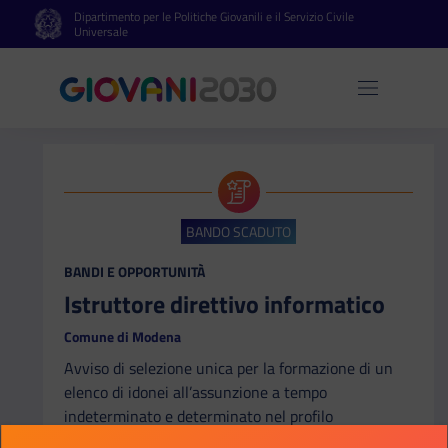
Dipartimento per le Politiche Giovanili e il Servizio Civile
Vai al contenuto principale
Vai al footer
Universale
Apri 
BANDO SCADUTO
CATEGORIA:
BANDI E OPPORTUNITÀ
Istruttore direttivo informatico
Comune di Modena
Avviso di selezione unica per la formazione di un
elenco di idonei all’assunzione a tempo
indeterminato e determinato nel profilo
professionale di istruttore direttivo informatico –