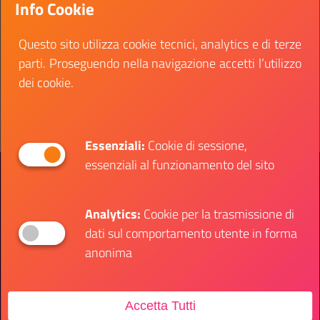
Info Cookie
area dei funzionari e dell’elevata qualificazione
prevista dal CCNL 2019/2021
Questo sito utilizza cookie tecnici, analytics e di terze
Data fine:
09 febbraio 2026
parti. Proseguendo nella navigazione accetti l’utilizzo
dei cookie.
Vai al bando
Il link ti porterà ad avere maggiori dettagli su: Ist
Essenziali:
Cookie di sessione,
essenziali al funzionamento del sito
Presidenza del Consiglio dei Ministri
Dipartimento per le Politiche Giovanili e il
Servizio Civile Universale
Analytics:
Cookie per la trasmissione di
dati sul comportamento utente in forma
Contatti
anonima
Accetta Tutti