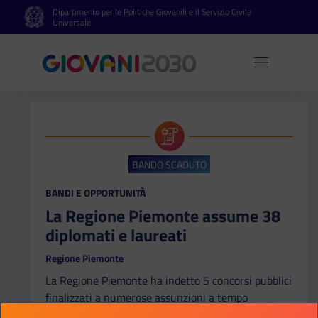
Dipartimento per le Politiche Giovanili e il Servizio Civile
Vai al contenuto principale
Vai al footer
Universale
Apri 
BANDO SCADUTO
CATEGORIA:
BANDI E OPPORTUNITÀ
La Regione Piemonte assume 38
diplomati e laureati
Regione Piemonte
La Regione Piemonte ha indetto 5 concorsi pubblici
finalizzati a numerose assunzioni a tempo
indeterminato. Le selezioni sono rivolte a diplomati