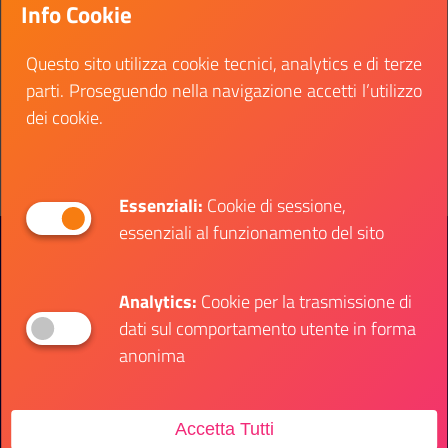
Info Cookie
e laureati e prevedono la copertura di 38 posti di
lavoro in ambito museale, tecnico e sanitario.
Questo sito utilizza cookie tecnici, analytics e di terze
Data fine:
04 agosto 2022
parti. Proseguendo nella navigazione accetti l’utilizzo
dei cookie.
Vai al bando
Il link ti porterà ad avere maggiori dettagli su: L
Essenziali:
Cookie di sessione,
essenziali al funzionamento del sito
Presidenza del Consiglio dei Ministri
Dipartimento per le Politiche Giovanili e il
Servizio Civile Universale
Analytics:
Cookie per la trasmissione di
dati sul comportamento utente in forma
Contatti
anonima
Accetta Tutti