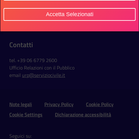
Sede Ufficio
Accetta Selezionati
Via della Ferratella in Laterano, 51
00184 Roma - Italia
Contatti
tel. +39 06 6779 2600
Ufficio Relazioni con il Pubblico
email
urp@serviziocivile.it
Sezione Link Utili e Social
Note legali
Privacy Policy
Cookie Policy
Cookie Settings
Dichiarazione accessibilità
Seguici su: