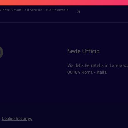
itiche Giovanili e il Servizio Civile Universale
Sede Ufficio
Via della Ferratella in Laterano
00184 Roma - Italia
Social Networks
Cookie Settings