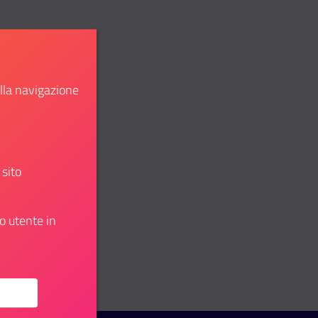
ella navigazione
 sito
o utente in
: “Le opportunità dell’UE per i giovani”: giornata informativ