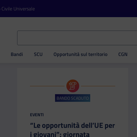
o Civile Universale
Bandi
SCU
Opportunità sul territorio
CGN
ve
BANDO SCADUTO
CATEGORIA:
EVENTI
“Le opportunità dell’UE per
i giovani”: giornata