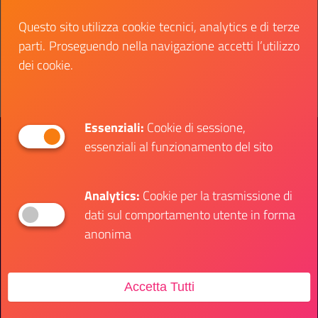
Data fine:
30 settembre 2021
Questo sito utilizza cookie tecnici, analytics e di terze
parti. Proseguendo nella navigazione accetti l’utilizzo
Vai al bando
Il link ti porterà ad avere maggiori dettagli su: N
dei cookie.
Essenziali:
Cookie di sessione,
Presidenza del Consiglio dei Ministri
essenziali al funzionamento del sito
Dipartimento per le Politiche Giovanili e il
Servizio Civile Universale
Analytics:
Cookie per la trasmissione di
dati sul comportamento utente in forma
Contatti
anonima
Sede Ufficio
Accetta Tutti