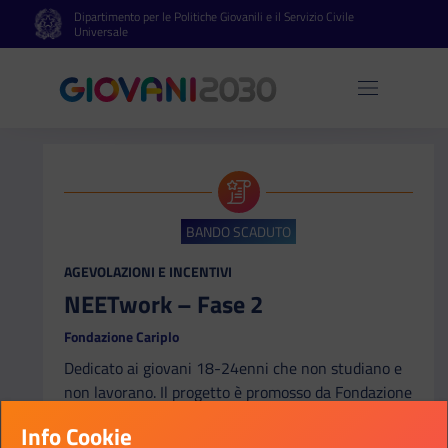
Dipartimento per le Politiche Giovanili e il Servizio Civile
Vai al contenuto principale
Vai al footer
Universale
Apri 
BANDO SCADUTO
CATEGORIA:
AGEVOLAZIONI E INCENTIVI
NEETwork – Fase 2
Fondazione Cariplo
Dedicato ai giovani 18-24enni che non studiano e
non lavorano. Il progetto è promosso da Fondazione
Cariplo in partenariato con Fondazione Adecco,
Info Cookie
Mestieri Lombardia e Istituto Toniolo.