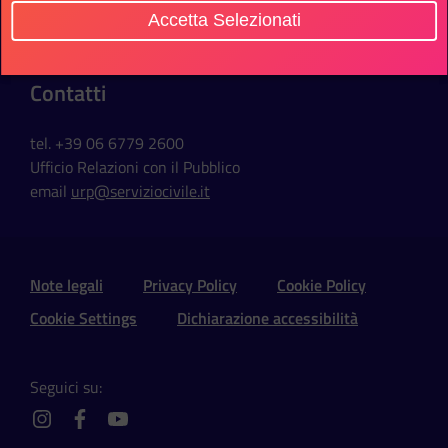
Via della Ferratella in Laterano, 51
Accetta Selezionati
00184 Roma - Italia
Contatti
tel. +39 06 6779 2600
Ufficio Relazioni con il Pubblico
email
urp@serviziocivile.it
Sezione Link Utili e Social
Note legali
Privacy Policy
Cookie Policy
Cookie Settings
Dichiarazione accessibilità
Seguici su:
instagram
facebook
youtube