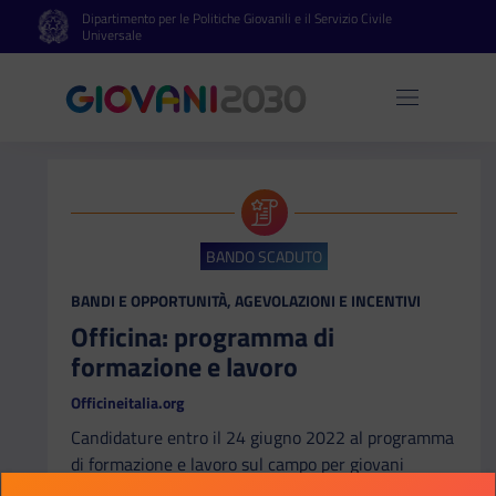
Dipartimento per le Politiche Giovanili e il Servizio Civile
Vai al contenuto principale
Vai al footer
Universale
Apri 
BANDO SCADUTO
CATEGORIA:
BANDI E OPPORTUNITÀ, AGEVOLAZIONI E INCENTIVI
Officina: programma di
formazione e lavoro
Officineitalia.org
Candidature entro il 24 giugno 2022 al programma
di formazione e lavoro sul campo per giovani
talenti all’interno di alcuni Ministeri chiave per