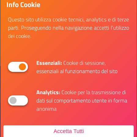
Info Cookie
l’attuazione del PNRR. L'Officina avrà luogo da
ottobre 2022 a gennaio 2023.
Questo sito utilizza cookie tecnici, analytics e di terze
Data fine:
24 giugno 2022
parti. Proseguendo nella navigazione accetti l’utilizzo
dei cookie.
Vai al bando
Il link ti porterà ad avere maggiori dettagli su: O
Essenziali:
Cookie di sessione,
essenziali al funzionamento del sito
Presidenza del Consiglio dei Ministri
Dipartimento per le Politiche Giovanili e il
Servizio Civile Universale
Analytics:
Cookie per la trasmissione di
dati sul comportamento utente in forma
Contatti
anonima
Accetta Tutti