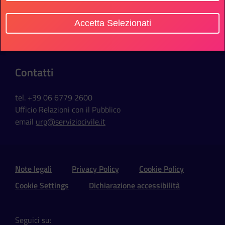
Sede Ufficio
Accetta Selezionati
Via della Ferratella in Laterano, 51
00184 Roma - Italia
Contatti
tel. +39 06 6779 2600
Ufficio Relazioni con il Pubblico
email
urp@serviziocivile.it
Sezione Link Utili e Social
Note legali
Privacy Policy
Cookie Policy
Cookie Settings
Dichiarazione accessibilità
Seguici su: