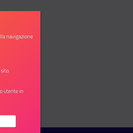
ella navigazione
 sito
o utente in
: Onde: open call for artists & writers