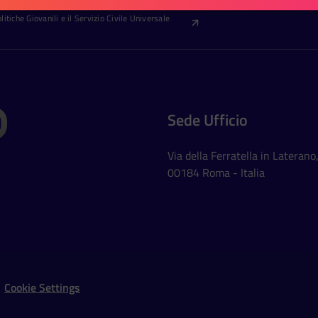
itiche Giovanili e il Servizio Civile Universale
Sede Ufficio
Via della Ferratella in Laterano
00184 Roma - Italia
Social Networks
Cookie Settings