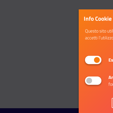
Info Cookie
Questo sito uti
accetti l’utilizz
Es
An
fo