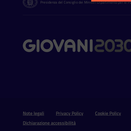
Presidenza del Consiglio dei Ministri Dipartimento per le Pol
Contatti
Sezione Link Utili e 
Note legali
Privacy Policy
Cookie Policy
Dichiarazione accessibilità