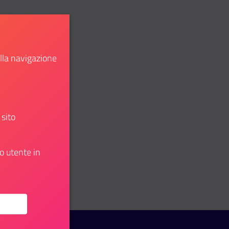
ella navigazione
 sito
o utente in
u: Openjobmetis: nuove offerte di lavoro a Firenze