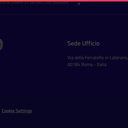
itiche Giovanili e il Servizio Civile Universale
Sede Ufficio
Via della Ferratella in Laterano
00184 Roma - Italia
Social Networks
Cookie Settings