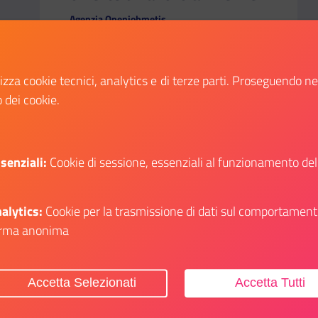
Agenzia Openjobmetis
Magazziniere nel settore moda,
addetta/o alla rifinitura di piccola
lizza cookie tecnici, analytics e di terze parti. Proseguendo n
pelletteria, progettista meccanico,
o dei cookie.
impiegata/o ufficio campionario orafo,
impiegata/a paghe-contributi; ecco le
figure professionali ricercate a Firenze
dall'Agenzia Openjobmetis.
senziali:
Cookie di sessione, essenziali al funzionamento del
Data inizio:
20 maggio 2022
Data fine:
10 giugno 2022
alytics:
Cookie per la trasmissione di dati sul comportament
rma anonima
Vai al bando
Il link ti porterà ad avere maggiori dettagli s
Accetta Selezionati
Accetta Tutti