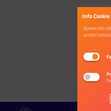
Info Cookie
Questo sito uti
accetti l’utilizz
Es
An
fo