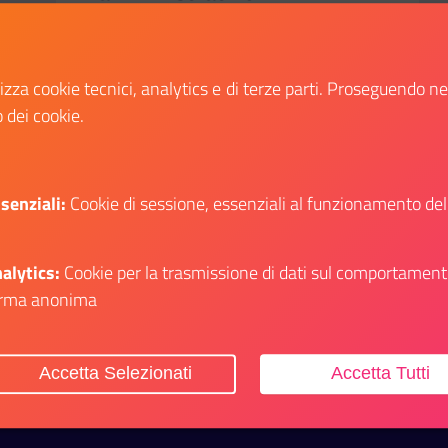
Comune di San Paolo Bel Sito
avviso di selezione personale in
lizza cookie tecnici, analytics e di terze parti. Proseguendo n
disponibilità presso il consorzio unico di
o dei cookie.
bacino delle province di Napoli e Caserta
in liquidazione, ai sensi degli artt. 34 e
34-bis del d. Lgs. N. 165/2001 e s.M.I.,
finalizzato alla copertura di n. 1 posto
senziali:
Cookie di sessione, essenziali al funzionamento del
Data fine:
14 gennaio 2026
alytics:
Cookie per la trasmissione di dati sul comportament
Vai al bando
Il link ti porterà ad avere maggiori dettagli 
rma anonima
Accetta Selezionati
Accetta Tutti
itiche Giovanili e il Servizio Civile Universale