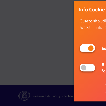
Info Cookie
Questo sito uti
accetti l’utilizz
Es
An
fo
Presidenza del Consiglio dei Ministri Dipartimento per le Pol