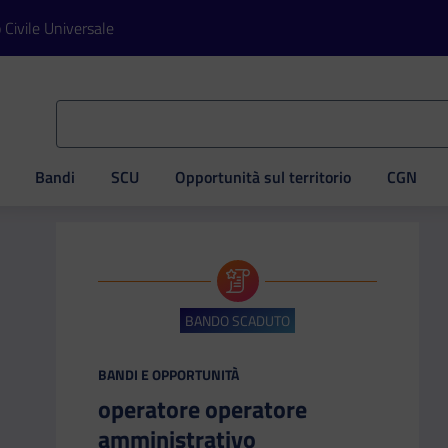
o Civile Universale
Bandi
SCU
Opportunità sul territorio
CGN
ve
BANDO SCADUTO
CATEGORIA:
BANDI E OPPORTUNITÀ
operatore operatore
amministrativo