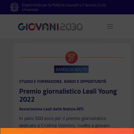
Dipartimento per le Politiche Giovanili e il Servizio Civile
Vai al contenuto principale
Vai al footer
Universale
Apri 
BANDO SCADUTO
CATEGORIA:
STUDIO E FORMAZIONE, BANDI E OPPORTUNITÀ
Premio giornalistico Leali Young
2022
Associazione Leali delle Notizie APS
In palio 500 euro per il premio giornalistico
dedicato a Cristina Visintini, rivolto a giovani
reporter per la consegna di un progetto