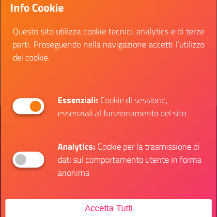
Info Cookie
riguardante il tema della legalità.
Data inizio:
25 febbraio 2022
Questo sito utilizza cookie tecnici, analytics e di terze
Data fine:
11 aprile 2022
parti. Proseguendo nella navigazione accetti l’utilizzo
dei cookie.
Vai al bando
Il link ti porterà ad avere maggiori dettagli su: Pr
Essenziali:
Cookie di sessione,
essenziali al funzionamento del sito
Presidenza del Consiglio dei Ministri
Dipartimento per le Politiche Giovanili e il
Servizio Civile Universale
Analytics:
Cookie per la trasmissione di
dati sul comportamento utente in forma
anonima
Contatti
Accetta Tutti