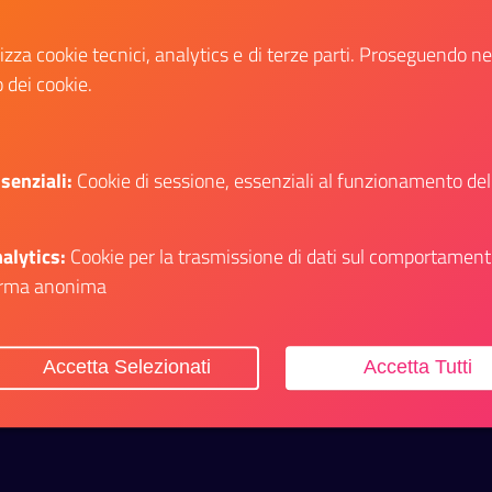
Avviso di pubblicazione del bando
lizza cookie tecnici, analytics e di terze parti. Proseguendo n
dell'esame per il conseguimento della
o dei cookie.
patente di spedizioniere doganale (GU
n.2 del 09-01-2026)
senziali:
Cookie di sessione, essenziali al funzionamento del
Data fine:
30 gennaio 2026
Vai al bando
Il link ti porterà ad avere maggiori dettagli s
alytics:
Cookie per la trasmissione di dati sul comportament
rma anonima
itiche Giovanili e il Servizio Civile Universale
Accetta Selezionati
Accetta Tutti