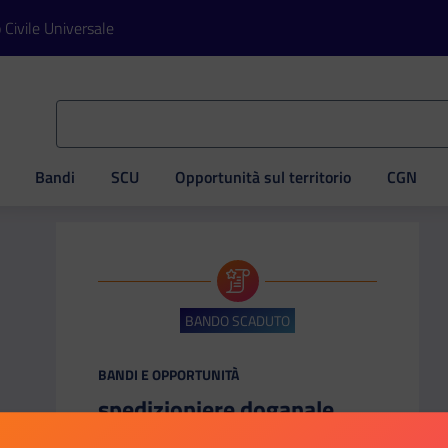
o Civile Universale
Bandi
SCU
Opportunità sul territorio
CGN
ve
BANDO SCADUTO
CATEGORIA:
BANDI E OPPORTUNITÀ
spedizioniere doganale
Agenzia delle Dogane e dei Monopoli