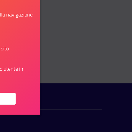
ella navigazione
 sito
u: spedizioniere doganale
o utente in